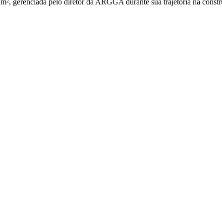
, gerenciada pelo diretor da ARGGA durante sua trajetória na constru